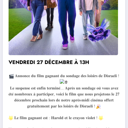
VENDREDI 27 DÉCEMBRE À 13H
𝐀𝐧𝐧𝐨𝐧𝐜𝐞 𝐝𝐮 𝐟𝐢𝐥𝐦 𝐠𝐚𝐠𝐧𝐚𝐧𝐭 𝐝𝐮 𝐬𝐨𝐧𝐝𝐚𝐠𝐞 𝐝𝐞𝐬 𝐥𝐨𝐢𝐬𝐢𝐫𝐬 𝐝𝐞 𝐃𝐢𝐬𝐫𝐚𝐞𝐥𝐢 !
𝐋𝐞 𝐬𝐮𝐬𝐩𝐞𝐧𝐬𝐞 𝐞𝐬𝐭 𝐞𝐧𝐟𝐢𝐧 𝐭𝐞𝐫𝐦𝐢𝐧𝐞́… 𝐀𝐩𝐫𝐞̀𝐬 𝐮𝐧 𝐬𝐨𝐧𝐝𝐚𝐠𝐞 𝐨𝐮̀ 𝐯𝐨𝐮𝐬 𝐚𝐯𝐞𝐳
𝐞́𝐭𝐞́ 𝐧𝐨𝐦𝐛𝐫𝐞𝐮𝐱 𝐚̀ 𝐩𝐚𝐫𝐭𝐢𝐜𝐢𝐩𝐞𝐫, 𝐯𝐨𝐢𝐜𝐢 𝐥𝐞 𝐟𝐢𝐥𝐦 𝐪𝐮𝐞 𝐧𝐨𝐮𝐬 𝐩𝐫𝐨𝐣𝐞𝐭𝐨𝐧𝐬 𝐥𝐞 𝟐𝟕
𝐝𝐞́𝐜𝐞𝐦𝐛𝐫𝐞 𝐩𝐫𝐨𝐜𝐡𝐚𝐢𝐧 𝐥𝐨𝐫𝐬 𝐝𝐞 𝐧𝐨𝐭𝐫𝐞 𝐚𝐩𝐫𝐞̀𝐬-𝐦𝐢𝐝𝐢 𝐜𝐢𝐧𝐞́𝐦𝐚 𝐨𝐟𝐟𝐞𝐫𝐭
𝐠𝐫𝐚𝐭𝐮𝐢𝐭𝐞𝐦𝐞𝐧𝐭 𝐩𝐚𝐫 𝐥𝐞𝐬 𝐥𝐨𝐢𝐬𝐢𝐫𝐬 𝐝𝐞 𝐃𝐢𝐬𝐫𝐚𝐞𝐥𝐢 !
𝐋𝐞 𝐟𝐢𝐥𝐦 𝐠𝐚𝐠𝐧𝐚𝐧𝐭 𝐞𝐬𝐭 : 𝐇𝐚𝐫𝐨𝐥𝐝 𝐞𝐭 𝐥𝐞 𝐜𝐫𝐚𝐲𝐨𝐧 𝐯𝐢𝐨𝐥𝐞𝐭 !