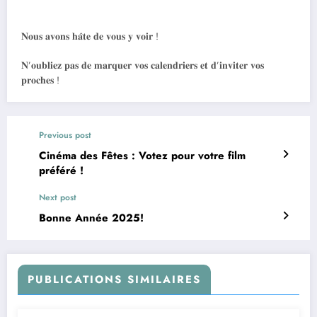
𝐍𝐨𝐮𝐬 𝐚𝐯𝐨𝐧𝐬 𝐡𝐚̂𝐭𝐞 𝐝𝐞 𝐯𝐨𝐮𝐬 𝐲 𝐯𝐨𝐢𝐫 !
𝐍’𝐨𝐮𝐛𝐥𝐢𝐞𝐳 𝐩𝐚𝐬 𝐝𝐞 𝐦𝐚𝐫𝐪𝐮𝐞𝐫 𝐯𝐨𝐬 𝐜𝐚𝐥𝐞𝐧𝐝𝐫𝐢𝐞𝐫𝐬 𝐞𝐭 𝐝’𝐢𝐧𝐯𝐢𝐭𝐞𝐫 𝐯𝐨𝐬
𝐩𝐫𝐨𝐜𝐡𝐞𝐬 !
Previous post
Cinéma des Fêtes : Votez pour votre film
préféré !
Next post
Bonne Année 2025!
PUBLICATIONS SIMILAIRES