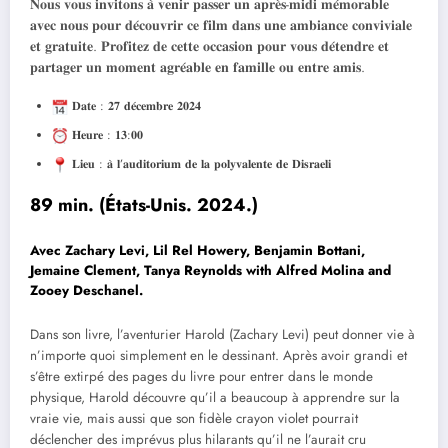
𝐍𝐨𝐮𝐬 𝐯𝐨𝐮𝐬 𝐢𝐧𝐯𝐢𝐭𝐨𝐧𝐬 𝐚̀ 𝐯𝐞𝐧𝐢𝐫 𝐩𝐚𝐬𝐬𝐞𝐫 𝐮𝐧 𝐚𝐩𝐫𝐞̀𝐬-𝐦𝐢𝐝𝐢 𝐦𝐞́𝐦𝐨𝐫𝐚𝐛𝐥𝐞
𝐚𝐯𝐞𝐜 𝐧𝐨𝐮𝐬 𝐩𝐨𝐮𝐫 𝐝𝐞́𝐜𝐨𝐮𝐯𝐫𝐢𝐫 𝐜𝐞 𝐟𝐢𝐥𝐦 𝐝𝐚𝐧𝐬 𝐮𝐧𝐞 𝐚𝐦𝐛𝐢𝐚𝐧𝐜𝐞 𝐜𝐨𝐧𝐯𝐢𝐯𝐢𝐚𝐥𝐞
𝐞𝐭 𝐠𝐫𝐚𝐭𝐮𝐢𝐭𝐞. 𝐏𝐫𝐨𝐟𝐢𝐭𝐞𝐳 𝐝𝐞 𝐜𝐞𝐭𝐭𝐞 𝐨𝐜𝐜𝐚𝐬𝐢𝐨𝐧 𝐩𝐨𝐮𝐫 𝐯𝐨𝐮𝐬 𝐝𝐞́𝐭𝐞𝐧𝐝𝐫𝐞 𝐞𝐭
𝐩𝐚𝐫𝐭𝐚𝐠𝐞𝐫 𝐮𝐧 𝐦𝐨𝐦𝐞𝐧𝐭 𝐚𝐠𝐫𝐞́𝐚𝐛𝐥𝐞 𝐞𝐧 𝐟𝐚𝐦𝐢𝐥𝐥𝐞 𝐨𝐮 𝐞𝐧𝐭𝐫𝐞 𝐚𝐦𝐢𝐬.
𝐃𝐚𝐭𝐞 : 𝟐𝟕 𝐝𝐞́𝐜𝐞𝐦𝐛𝐫𝐞 𝟐𝟎𝟐𝟒
𝐇𝐞𝐮𝐫𝐞 : 𝟏𝟑:𝟎𝟎
𝐋𝐢𝐞𝐮 : 𝐚̀ 𝐥’𝐚𝐮𝐝𝐢𝐭𝐨𝐫𝐢𝐮𝐦 𝐝𝐞 𝐥𝐚 𝐩𝐨𝐥𝐲𝐯𝐚𝐥𝐞𝐧𝐭𝐞 𝐝𝐞 𝐃𝐢𝐬𝐫𝐚𝐞𝐥𝐢
89 min. (États-Unis. 2024.)
Avec Zachary Levi, Lil Rel Howery, Benjamin Bottani,
Jemaine Clement, Tanya Reynolds with Alfred Molina and
Zooey Deschanel.
Dans son livre, l’aventurier Harold (Zachary Levi) peut donner vie à
n’importe quoi simplement en le dessinant. Après avoir grandi et
s’être extirpé des pages du livre pour entrer dans le monde
physique, Harold découvre qu’il a beaucoup à apprendre sur la
vraie vie, mais aussi que son fidèle crayon violet pourrait
déclencher des imprévus plus hilarants qu’il ne l’aurait cru