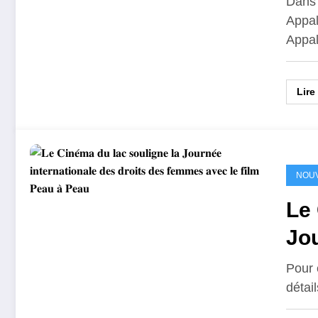
Dans 
Appal
Appal
Lire
NOU
Le 
Jou
dro
Pour e
détai
Pe