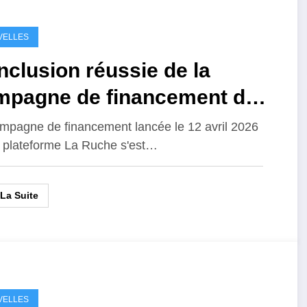
VELLES
clusion réussie de la
mpagne de financement du
néma du lac
mpagne de financement lancée le 12 avril 2026
a plateforme La Ruche s'est…
 La Suite
VELLES