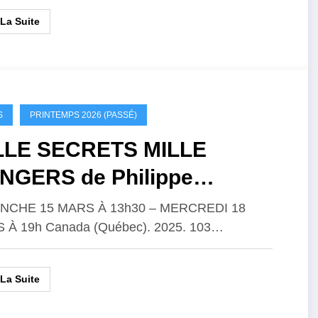
 La Suite
S
PRINTEMPS 2026 (PASSÉ)
LLE SECRETS MILLE
NGERS de Philippe
lardeau
NCHE 15 MARS À 13h30 – MERCREDI 18
 À 19h Canada (Québec). 2025. 103…
 La Suite