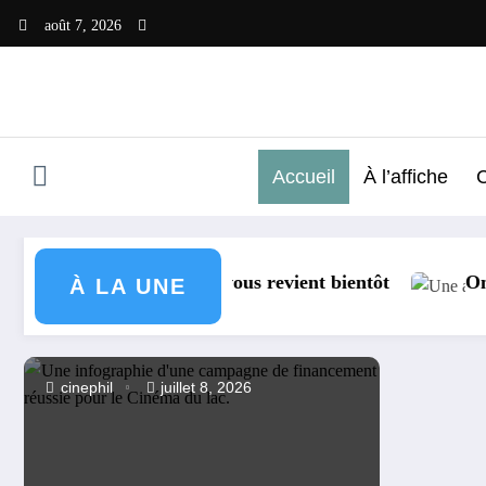
août 7, 2026
Accueil
À l’affiche
On vous revient bientôt
On v
À LA UNE
cinephil
juillet 8, 2026